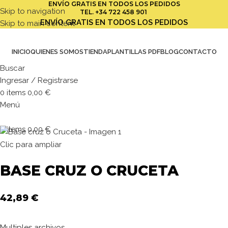
ENVÍO GRATIS EN TODOS LOS PEDIDOS
Skip to navigation
TEL.
+34 722 458 901
ENVÍO GRATIS EN TODOS LOS PEDIDOS
Skip to main content
INICIO
QUIENES SOMOS
TIENDA
PLANTILLAS PDF
BLOG
CONTACTO
Buscar
Ingresar / Registrarse
0
items
0,00
€
Menú
0
items
0,00
€
Clic para ampliar
BASE CRUZ O CRUCETA
42,89
€
Multiples archivos