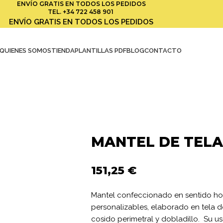
ENVÍO GRATIS EN TODOS LOS PEDIDOS
TEL.
+34 722 458 901
ENVÍO GRATIS EN TODOS LOS PEDIDOS
QUIENES SOMOS
TIENDA
PLANTILLAS PDF
BLOG
CONTACTO
MANTEL DE TEL
151,25
€
Mantel confeccionado en sentido ho
personalizables, elaborado en tela 
cosido perimetral y dobladillo.
Su us