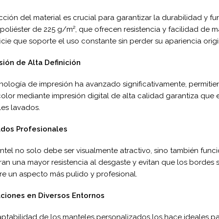
cción del material es crucial para garantizar la durabilidad y 
oliéster de 225 g/m², que ofrecen resistencia y facilidad de 
icie que soporte el uso constante sin perder su apariencia origi
ión de Alta Definición
nología de impresión ha avanzado significativamente, permitie
olor mediante impresión digital de alta calidad garantiza que 
les lavados.
dos Profesionales
tel no solo debe ser visualmente atractivo, sino también func
an una mayor resistencia al desgaste y evitan que los bordes s
re un aspecto más pulido y profesional.
aciones en Diversos Entornos
ptabilidad de los manteles personalizados los hace ideales p