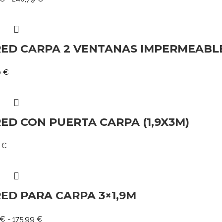
ED CARPA 2 VENTANAS IMPERMEABLE 
0
€
ED CON PUERTA CARPA (1,9X3M)
6
€
ED PARA CARPA 3×1,9M
€
-
175,99
€