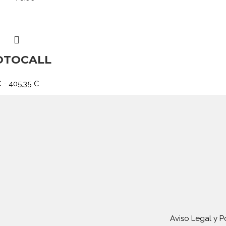
OTOCALL
€
-
405,35
€
Aviso Legal y P