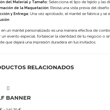
ión del Material y Tamaño:
Selecciona el tipo de tejido y las
rmación de la Maquetación:
Revisa una vista previa del diseñ
cción y Entrega:
Una vez aprobado, el mantel se fabrica y se 
usión
ir en un mantel personalizado es una manera efectiva de combin
r un evento especial, fortalecer la identidad de tu negocio o
te que dejará una impresión duradera en tus invitados.
ODUCTOS RELACIONADOS
LF BANNER
€
-
240,79
€