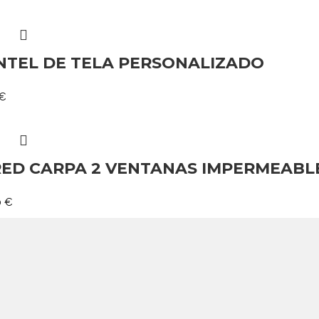
TEL DE TELA PERSONALIZADO
€
ED CARPA 2 VENTANAS IMPERMEABLE 
0
€