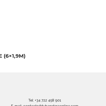
(6×1,9M)
Tel: +34 722 458 901
E-mail: contacto@tubanderaonline.com