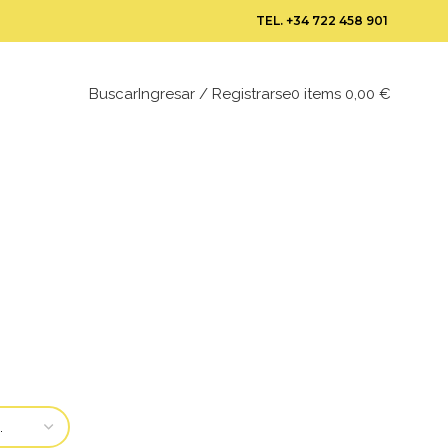
TEL.
+34 722 458 901
Buscar
Ingresar / Registrarse
0
items
0,00
€