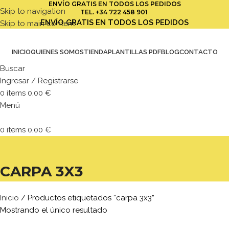
ENVÍO GRATIS EN TODOS LOS PEDIDOS
Skip to navigation
TEL.
+34 722 458 901
ENVÍO GRATIS EN TODOS LOS PEDIDOS
Skip to main content
INICIO
QUIENES SOMOS
TIENDA
PLANTILLAS PDF
BLOG
CONTACTO
Buscar
Ingresar / Registrarse
0
items
0,00
€
Menú
0
items
0,00
€
CARPA 3X3
Inicio
Productos etiquetados “carpa 3x3”
Mostrando el único resultado