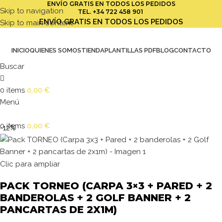
ENVÍO GRATIS EN TODOS LOS PEDIDOS
Skip to navigation
TEL.
+34 722 458 901
ENVÍO GRATIS EN TODOS LOS PEDIDOS
Skip to main content
INICIO
QUIENES SOMOS
TIENDA
PLANTILLAS PDF
BLOG
CONTACTO
Buscar
0
items
0,00
€
Menú
0
items
0,00
€
-12%
Clic para ampliar
PACK TORNEO (CARPA 3×3 + PARED + 2
BANDEROLAS + 2 GOLF BANNER + 2
PANCARTAS DE 2X1M)