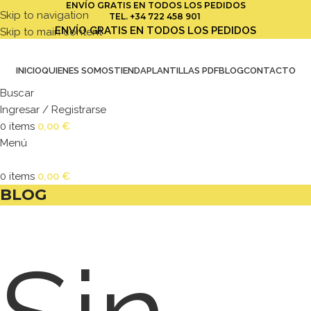
ENVÍO GRATIS EN TODOS LOS PEDIDOS
Skip to navigation
TEL.
+34 722 458 901
ENVÍO GRATIS EN TODOS LOS PEDIDOS
Skip to main content
INICIO
QUIENES SOMOS
TIENDA
PLANTILLAS PDF
BLOG
CONTACTO
Buscar
Ingresar / Registrarse
0
items
0,00
€
Menú
0
items
0,00
€
BLOG