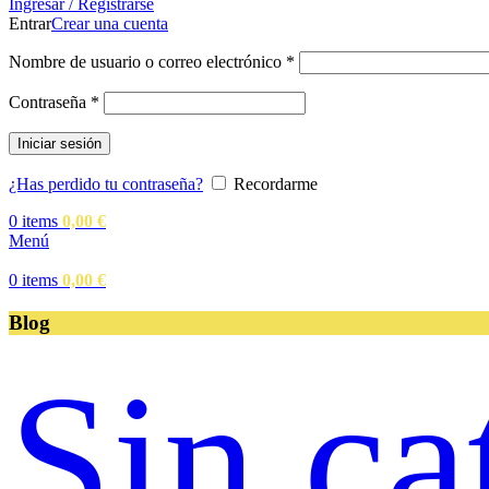
Ingresar / Registrarse
Entrar
Crear una cuenta
Obligatorio
Nombre de usuario o correo electrónico
*
Obligatorio
Contraseña
*
Iniciar sesión
¿Has perdido tu contraseña?
Recordarme
0
items
0,00
€
Menú
0
items
0,00
€
Blog
Sin ca